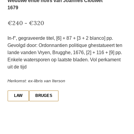
Weduwe ende hoirs van Joannes Clouwet
1679
€240 - €320
In-f°, gegraveerde titel, [6] + 87 + [3 + 2 blanco] pp.
Gevolgd door: Ordonnantien politique ghestatueert ten
lande vanden Vryen, Brugghe, 1676, [2] + 116 + [9] pp.
Enkele watersporen op laatste bladen. Vol perkament
uit de tijd
Herkomst: ex-libris van Iterson
LAW
BRUGES