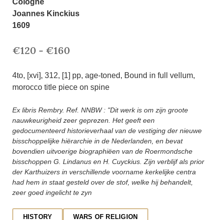
Cologne
Joannes Kinckius
1609
€120 - €160
4to, [xvi], 312, [1] pp, age-toned, Bound in full vellum,
morocco title piece on spine
Ex libris Rembry. Ref. NNBW : "Dit werk is om zijn groote
nauwkeurigheid zeer geprezen. Het geeft een
gedocumenteerd historieverhaal van de vestiging der nieuwe
bisschoppelijke hiërarchie in de Nederlanden, en bevat
bovendien uitvoerige biographiëen van de Roermondsche
bisschoppen G. Lindanus en H. Cuyckius. Zijn verblijf als prior
der Karthuizers in verschillende voorname kerkelijke centra
had hem in staat gesteld over de stof, welke hij behandelt,
zeer goed ingelicht te zyn
HISTORY
WARS OF RELIGION