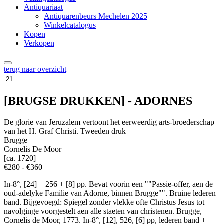
Antiquariaat
Antiquarenbeurs Mechelen 2025
Winkelcatalogus
Kopen
Verkopen
terug naar overzicht
[BRUGSE DRUKKEN] - ADORNES
De glorie van Jeruzalem vertoont het eerweerdig arts-broederschap
van het H. Graf Christi. Tweeden druk
Brugge
Cornelis De Moor
[ca. 1720]
€280 - €360
In-8°, [24] + 256 + [8] pp. Bevat voorin een ""Passie-offer, aen de
oud-adelyke Familie van Adorne, binnen Brugge"". Bruine lederen
band. Bijgevoegd: Spiegel zonder vlekke ofte Christus Jesus tot
navolginge voorgestelt aen alle staeten van christenen. Brugge,
Cornelis de Moor, 1773. In-8°, [12], 526, [6] pp, lederen band +