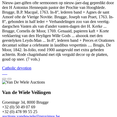
Nieuw-jaer-giften ofte sermoonen op nieuw-jaer-dag gepredikt door
den H Antonius Hennequin pastor der Prochie van Hooghlede.
Brugge, B.P. Macqué, 1763. In-8°, lederen band + Agnes de sant
Amoré ofte de Vierige Novitie. Brugge, Joseph van Praet, 1763. In-
8°, gebonden in half leder + Verhandelingen zoo van den veertig-
daegschen Vasten als van d'ander vasten-dagen der H. Kerke ...
Brugge, Cornelis de Moor, 1769. Genaaid, papieren kaft + Korte
verklaering van den Heyligen Wille Gods ... alsoook met den
geestelyken Leyds-Man ... In-8°, lederen band + Preces et Orationes
decantari solitae a celebrante in laudibus vespertinis .... Brugis, De
Moor, 1842. In-folio, rond 1900 aangevuld met extra gebeden
achterin. Rode chagrinband met rijk verguld decor op de platten,
goud op snee. (7 vols.)
Catholic devotion
Van de Wiele Veilingen
Groeninge 34, 8000 Brugge
+32 (0) 50 49 07 69
+32 (0) 478 99 55 25
auctions.vandewiele@proximus.be